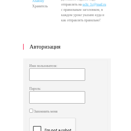
Anatoliy
отправлять на
uchi_1c@mail.ru
Хранитель
с правильным заголовком, в
каждом уроке указано куда и
как отправлять правильно!
Авторизация
Имя пользователя:
Пароль:
Запомнить меня